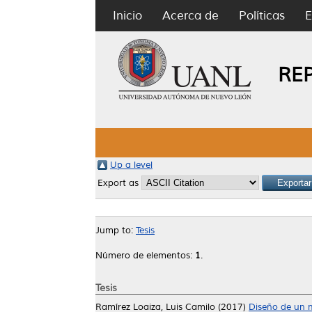
Inicio
Acerca de
Políticas
E
RE
Up a level
Export as
Jump to:
Tesis
Número de elementos:
1
.
Tesis
Ramírez Loaiza, Luis Camilo
(2017)
Diseño de un m