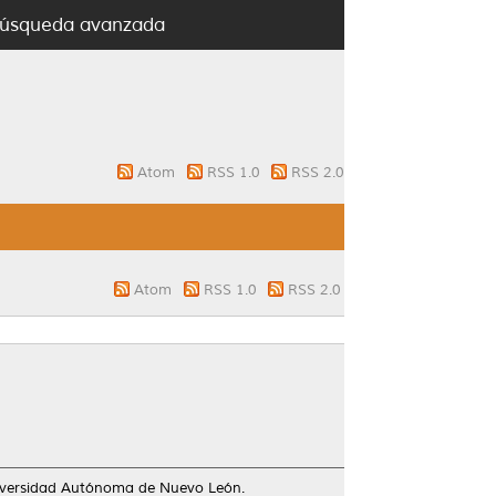
úsqueda avanzada
Atom
RSS 1.0
RSS 2.0
Atom
RSS 1.0
RSS 2.0
niversidad Autónoma de Nuevo León.