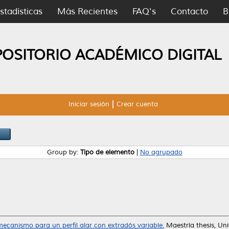
stadísticas
Más Recientes
FAQ's
Contacto
B
POSITORIO ACADÉMICO DIGITAL
Iniciar sesión
Crear cuenta
Group by:
Tipo de elemento
|
No agrupado
ecanismo para un perfil alar con extradós variable.
Maestría thesis, U