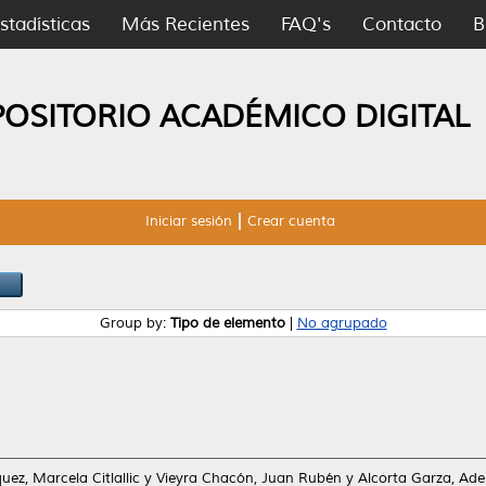
stadísticas
Más Recientes
FAQ's
Contacto
B
POSITORIO ACADÉMICO DIGITAL
Iniciar sesión
Crear cuenta
Group by:
Tipo de elemento
|
No agrupado
ez, Marcela Citlallic
y
Vieyra Chacón, Juan Rubén
y
Alcorta Garza, Ade