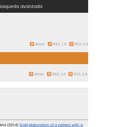
úsqueda avanzada
Atom
RSS 1.0
RSS 2.0
Atom
RSS 1.0
RSS 2.0
lina
(2014)
Grief elaboration of a patient with a