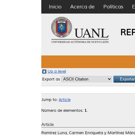
Inicio
Acerca de
Políticas
E
RE
Up a level
Export as
Jump to:
Article
Número de elementos:
1
.
Article
Ramírez Luna, Carmen Enriqueta
y
Martínez Márqu