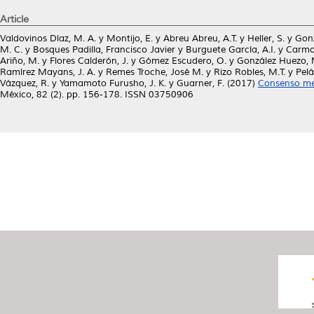
Article
Valdovinos Díaz, M. A.
y
Montijo, E.
y
Abreu Abreu, A.T.
y
Heller, S.
y
Gonz
M. C.
y
Bosques Padilla, Francisco Javier
y
Burguete García, A.I.
y
Carmon
Ariño, M.
y
Flores Calderón, J.
y
Gómez Escudero, O.
y
González Huezo, 
Ramírez Mayans, J. A.
y
Remes Troche, José M.
y
Rizo Robles, M.T.
y
Pelá
Vázquez, R.
y
Yamamoto Furusho, J. K.
y
Guarner, F.
(2017)
Consenso mex
México, 82 (2). pp. 156-178. ISSN 03750906