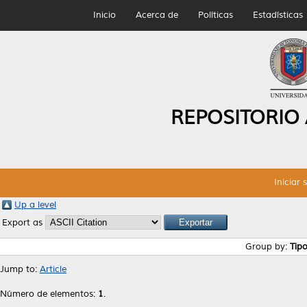
Inicio
Acerca de
Políticas
Estadísticas
REPOSITORIO
Iniciar 
Up a level
Export as
Group by:
Tip
Jump to:
Article
Número de elementos:
1
.