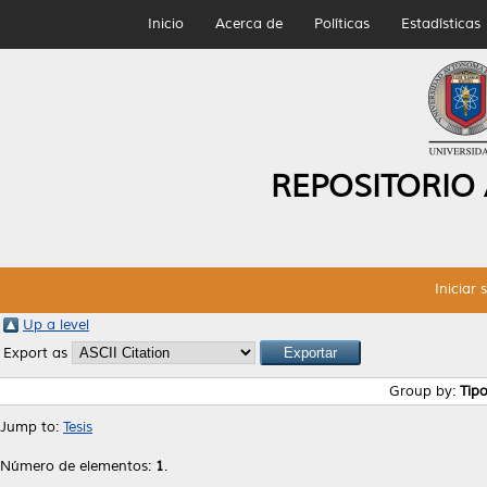
Inicio
Acerca de
Políticas
Estadísticas
REPOSITORIO
Iniciar 
Up a level
Export as
Group by:
Tip
Jump to:
Tesis
Número de elementos:
1
.