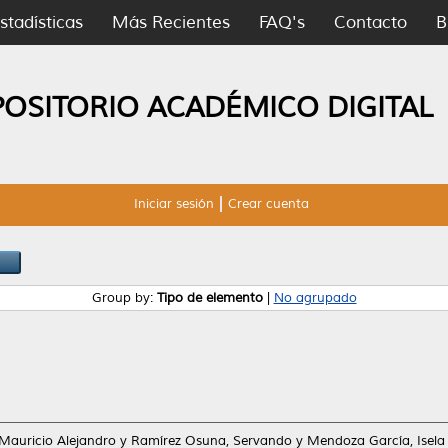
stadísticas
Más Recientes
FAQ's
Contacto
B
POSITORIO ACADÉMICO DIGITAL
Iniciar sesión
Crear cuenta
Group by:
Tipo de elemento
|
No agrupado
 Mauricio Alejandro
y
Ramírez Osuna, Servando
y
Mendoza García, Isela