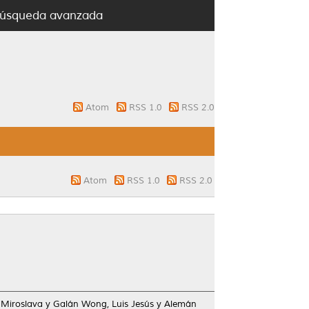
úsqueda avanzada
Atom
RSS 1.0
RSS 2.0
Atom
RSS 1.0
RSS 2.0
 Miroslava
y
Galán Wong, Luis Jesús
y
Alemán