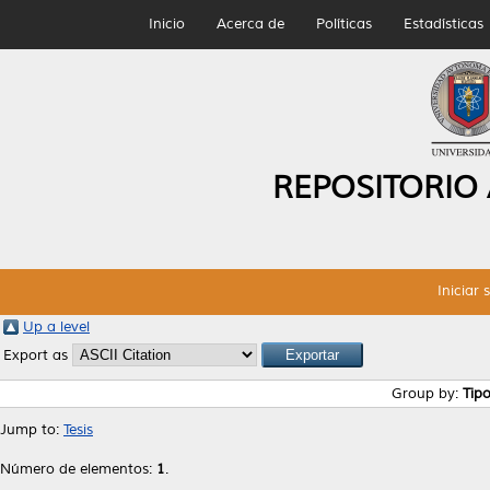
Inicio
Acerca de
Políticas
Estadísticas
REPOSITORIO
Iniciar 
Up a level
Export as
Group by:
Tip
Jump to:
Tesis
Número de elementos:
1
.