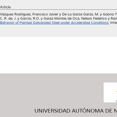
Article
Vázquez Rodríguez, Francisco Javier
y
De La Garza Garza, M.
y
Gaona Tib
C. R. de, J.
y
García, R.O.
y
Garza Montes de Oca, Nelson Federico
y
Ramí
Behavior of Painted Galvanized Steel under Accelerated Conditions.
Inte
UNIVERSIDAD AUTÓNOMA DE NUE