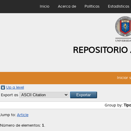
Inicio
Acerca de
Políticas
Estadísticas
REPOSITORIO
Iniciar 
Up a level
Export as
Group by:
Tip
Jump to:
Article
Número de elementos:
1
.