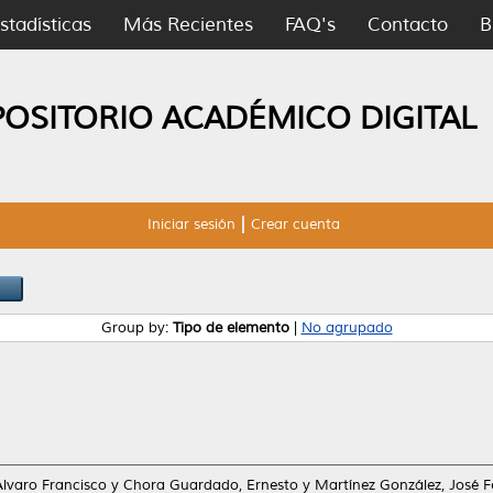
stadísticas
Más Recientes
FAQ's
Contacto
B
POSITORIO ACADÉMICO DIGITAL
Iniciar sesión
Crear cuenta
Group by:
Tipo de elemento
|
No agrupado
Álvaro Francisco
y
Chora Guardado, Ernesto
y
Martínez González, José 