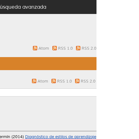
úsqueda avanzada
Atom
RSS 1.0
RSS 2.0
Atom
RSS 1.0
RSS 2.0
Fermín
(2014)
Diagnóstico de estilos de aprendizaje