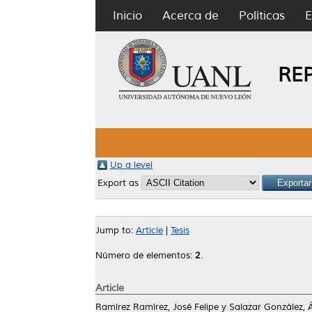
Inicio
Acerca de
Políticas
E
RE
Up a level
Export as
Jump to:
Article
|
Tesis
Número de elementos:
2
.
Article
Ramírez Ramírez, José Felipe
y
Salazar González, 