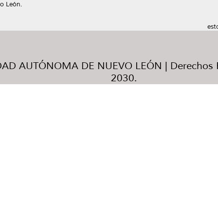
o León.
est
AD AUTÓNOMA DE NUEVO LEÓN | Derechos R
2030.