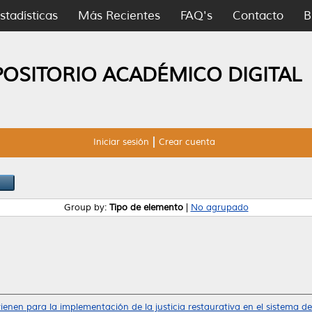
stadísticas
Más Recientes
FAQ's
Contacto
B
POSITORIO ACADÉMICO DIGITAL
Iniciar sesión
Crear cuenta
Group by:
Tipo de elemento
|
No agrupado
ienen para la implementación de la justicia restaurativa en el sistema de