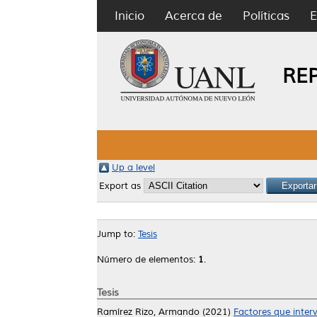
Inicio
Acerca de
Políticas
E
RE
Up a level
Export as
Jump to:
Tesis
Número de elementos:
1
.
Tesis
Ramírez Rizo, Armando
(2021)
Factores que interv