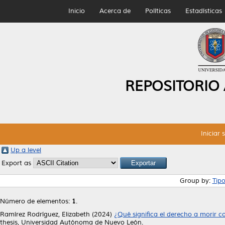
Inicio
Acerca de
Políticas
Estadísticas
REPOSITORIO
Iniciar 
Up a level
Export as
Group by:
Tip
Número de elementos:
1
.
Ramírez Rodríguez, Elizabeth
(2024)
¿Qué significa el derecho a morir c
thesis, Universidad Autónoma de Nuevo León.