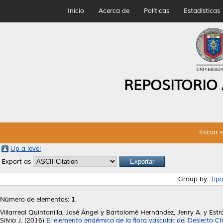
Inicio
Acerca de
Políticas
Estadísticas
REPOSITORIO
Iniciar 
Up a level
Export as
Group by:
Tip
Número de elementos:
1
.
Villarreal Quintanilla, José Ángel
y
Bartolomé Hernández, Jenry A.
y
Estr
Silvia J.
(2016)
El elemento endémico de la flora vascular del Desierto C