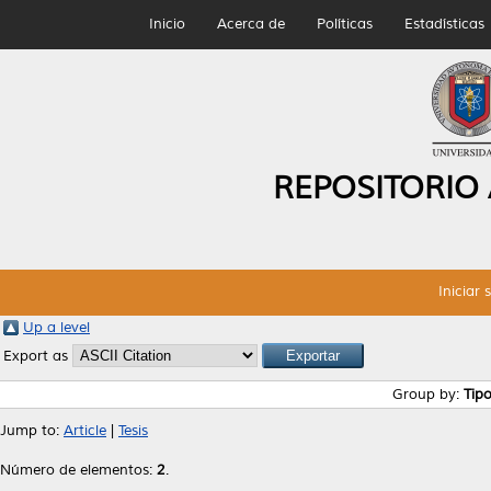
Inicio
Acerca de
Políticas
Estadísticas
REPOSITORIO
Iniciar 
Up a level
Export as
Group by:
Tip
Jump to:
Article
|
Tesis
Número de elementos:
2
.