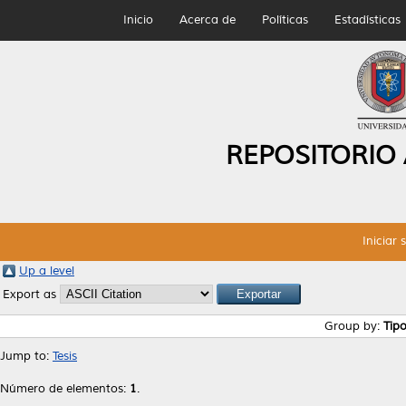
Inicio
Acerca de
Políticas
Estadísticas
REPOSITORIO
Iniciar 
Up a level
Export as
Group by:
Tip
Jump to:
Tesis
Número de elementos:
1
.