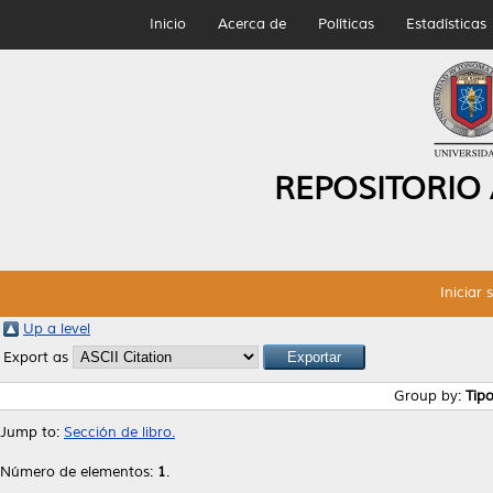
Inicio
Acerca de
Políticas
Estadísticas
REPOSITORIO
Iniciar 
Up a level
Export as
Group by:
Tip
Jump to:
Sección de libro.
Número de elementos:
1
.