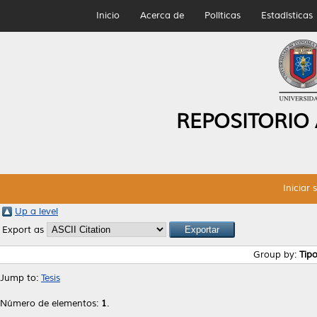
Inicio
Acerca de
Políticas
Estadísticas
REPOSITORIO
Iniciar 
Up a level
Export as
Group by:
Tip
Jump to:
Tesis
Número de elementos:
1
.