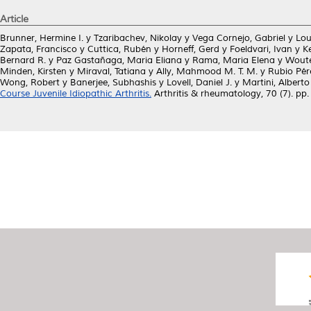
Article
Brunner, Hermine I.
y
Tzaribachev, Nikolay
y
Vega Cornejo, Gabriel
y
Lou
Zapata, Francisco
y
Cuttica, Rubén
y
Horneff, Gerd
y
Foeldvari, Ivan
y
Ke
Bernard R.
y
Paz Gastañaga, Maria Eliana
y
Rama, Maria Elena
y
Woute
Minden, Kirsten
y
Miraval, Tatiana
y
Ally, Mahmood M. T. M.
y
Rubio Pér
Wong, Robert
y
Banerjee, Subhashis
y
Lovell, Daniel J.
y
Martini, Alberto
Course Juvenile Idiopathic Arthritis.
Arthritis & rheumatology, 70 (7). p