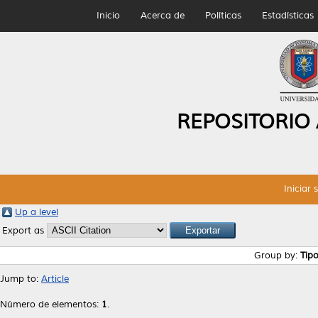
Inicio
Acerca de
Políticas
Estadísticas
REPOSITORIO
Iniciar 
Up a level
Export as
Group by:
Tip
Jump to:
Article
Número de elementos:
1
.