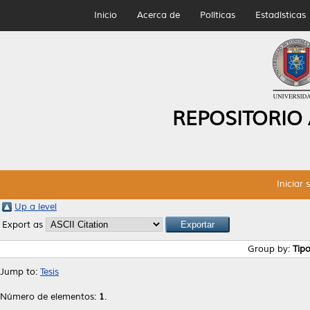
Inicio
Acerca de
Políticas
Estadísticas
REPOSITORIO
Iniciar 
Up a level
Export as
Group by:
Tip
Jump to:
Tesis
Número de elementos:
1
.