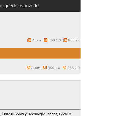
úsqueda avanzada
Atom
RSS 1.0
RSS 2.0
Atom
RSS 1.0
RSS 2.0
 Natalie Sonia
y
Bocanegra Ibarias, Paola
y