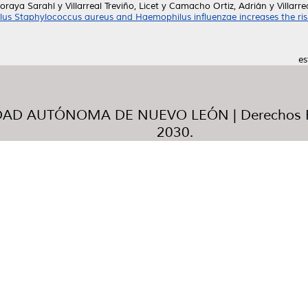
oraya Sarahí
y
Villarreal Treviño, Licet
y
Camacho Ortiz, Adrián
y
Villarr
plus Staphylococcus aureus and Haemophilus influenzae increases the risk 
es
AD AUTÓNOMA DE NUEVO LEÓN | Derechos R
2030.