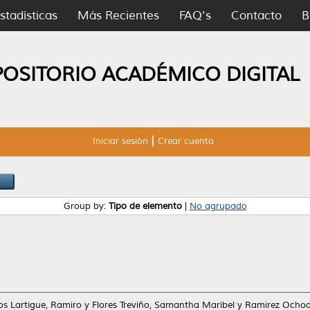
stadísticas
Más Recientes
FAQ's
Contacto
B
POSITORIO ACADÉMICO DIGITAL
Iniciar sesión
Crear cuenta
Group by:
Tipo de elemento
|
No agrupado
os Lartigue, Ramiro
y
Flores Treviño, Samantha Maribel
y
Ramirez Ochoa,