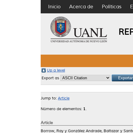
Inicio
Acerca de
Políticas
E
RE
Up a level
Export as
Jump to:
Article
Número de elementos:
1
.
Article
Borrow, Ray
y
González Andrade, Baltazar
y
Sant