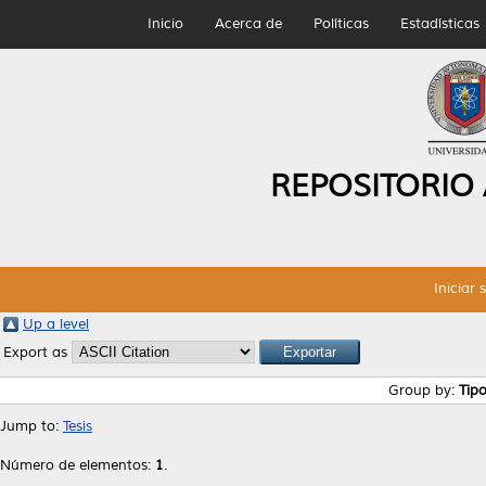
Inicio
Acerca de
Políticas
Estadísticas
REPOSITORIO
Iniciar 
Up a level
Export as
Group by:
Tip
Jump to:
Tesis
Número de elementos:
1
.