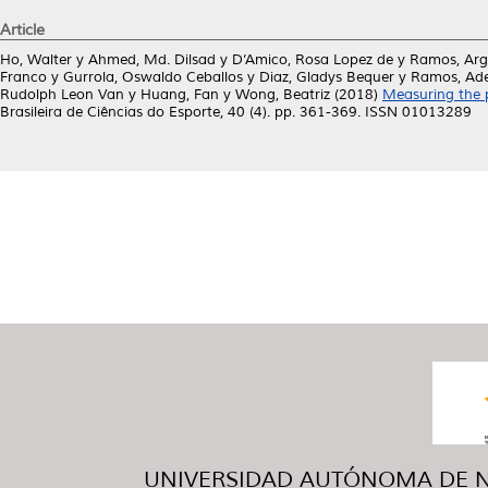
Article
Ho, Walter
y
Ahmed, Md. Dilsad
y
D’Amico, Rosa Lopez de
y
Ramos, Arg
Franco
y
Gurrola, Oswaldo Ceballos
y
Diaz, Gladys Bequer
y
Ramos, Ade
Rudolph Leon Van
y
Huang, Fan
y
Wong, Beatriz
(2018)
Measuring the p
Brasileira de Ciências do Esporte, 40 (4). pp. 361-369. ISSN 01013289
UNIVERSIDAD AUTÓNOMA DE NUE