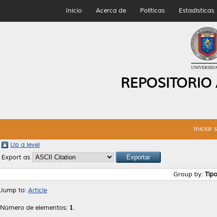
Inicio
Acerca de
Políticas
Estadísticas
REPOSITORIO
Iniciar 
Up a level
Export as
Group by:
Tip
Jump to:
Article
Número de elementos:
1
.