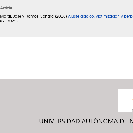
Article
Moral, José
y
Ramos, Sandra
(2016)
Ajuste diádico, victimización y pe
07170297
UNIVERSIDAD AUTÓNOMA DE NUE