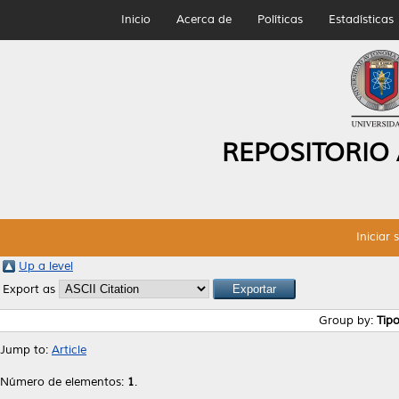
Inicio
Acerca de
Políticas
Estadísticas
REPOSITORIO
Iniciar 
Up a level
Export as
Group by:
Tip
Jump to:
Article
Número de elementos:
1
.