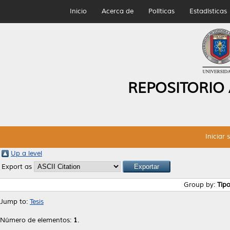
Inicio
Acerca de
Políticas
Estadísticas
REPOSITORIO
Iniciar 
Up a level
Export as
Group by:
Tip
Jump to:
Tesis
Número de elementos:
1
.