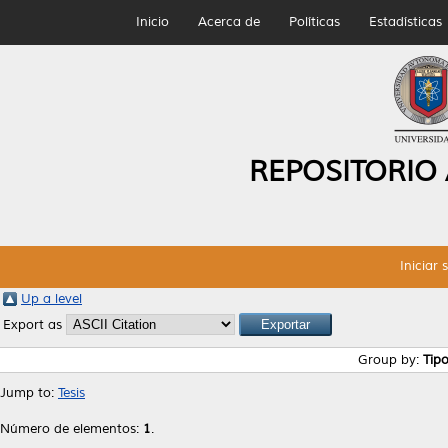
Inicio
Acerca de
Políticas
Estadísticas
REPOSITORIO
Iniciar 
Up a level
Export as
Group by:
Tip
Jump to:
Tesis
Número de elementos:
1
.