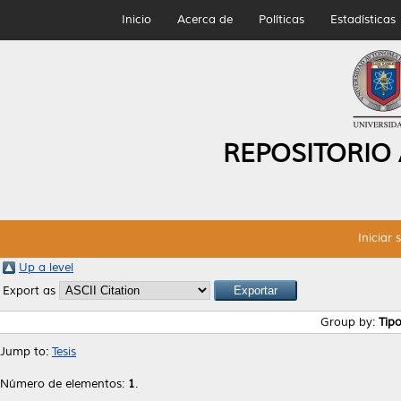
Inicio
Acerca de
Políticas
Estadísticas
REPOSITORIO
Iniciar 
Up a level
Export as
Group by:
Tip
Jump to:
Tesis
Número de elementos:
1
.