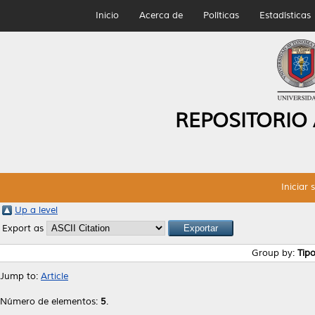
Inicio
Acerca de
Políticas
Estadísticas
REPOSITORIO
Iniciar 
Up a level
Export as
Group by:
Tip
Jump to:
Article
Número de elementos:
5
.