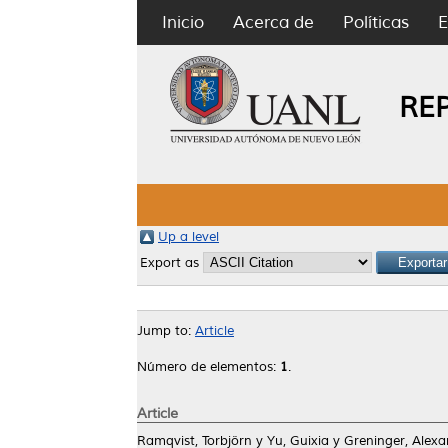
Inicio
Acerca de
Políticas
E
RE
Up a level
Export as
Jump to:
Article
Número de elementos:
1
.
Article
Ramqvist, Torbjörn
y
Yu, Guixia
y
Greninger, Alexa