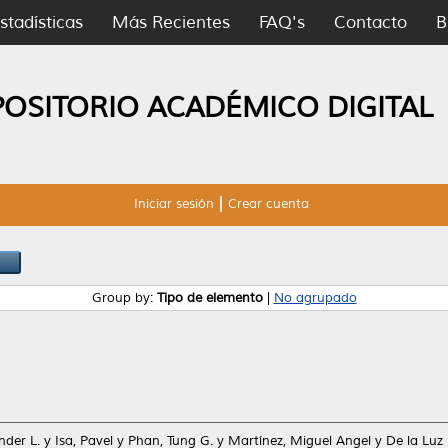
stadísticas
Más Recientes
FAQ's
Contacto
B
POSITORIO ACADÉMICO DIGITAL
Iniciar sesión
Crear cuenta
Group by:
Tipo de elemento
|
No agrupado
nder L.
y
Isa, Pavel
y
Phan, Tung G.
y
Martínez, Miguel Angel
y
De la Luz