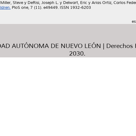
y
Miller, Steve
y
DeRisi, Joseph L.
y
Delwart, Eric
y
Arias Ortiz, Carlos Fede
ldren.
PloS one, 7 (11). e49449. ISSN 1932-6203
es
AD AUTÓNOMA DE NUEVO LEÓN | Derechos R
2030.