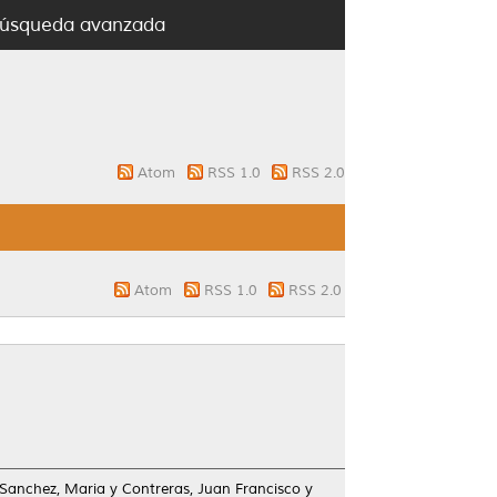
úsqueda avanzada
Atom
RSS 1.0
RSS 2.0
Atom
RSS 1.0
RSS 2.0
 Sanchez, Maria
y
Contreras, Juan Francisco
y