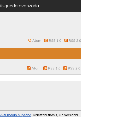
úsqueda avanzada
Atom
RSS 1.0
RSS 2.0
Atom
RSS 1.0
RSS 2.0
ivel medio superior.
Maestría thesis, Universidad