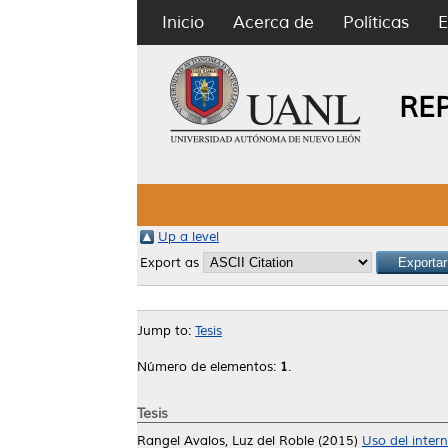
Inicio
Acerca de
Políticas
E
RE
Up a level
Export as
Jump to:
Tesis
Número de elementos:
1
.
Tesis
Rangel Avalos, Luz del Roble
(2015)
Uso del inter