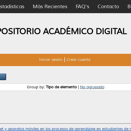
stadísticas
Más Recientes
FAQ's
Contacto
B
POSITORIO ACADÉMICO DIGITAL
Iniciar sesión
Crear cuenta
Group by:
Tipo de elemento
|
No agrupado
net y aparatos móviles en los procesos de aprendizaje en estudiantes de n