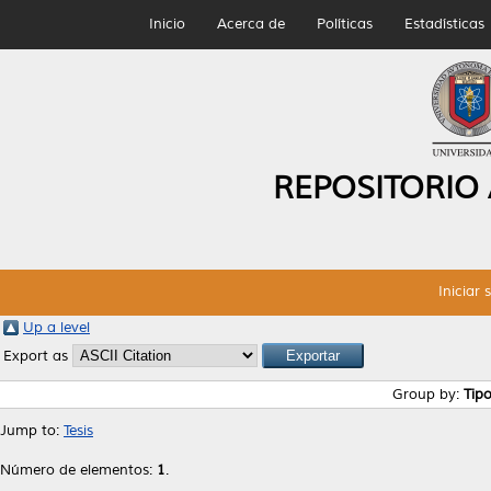
Inicio
Acerca de
Políticas
Estadísticas
REPOSITORIO
Iniciar 
Up a level
Export as
Group by:
Tip
Jump to:
Tesis
Número de elementos:
1
.