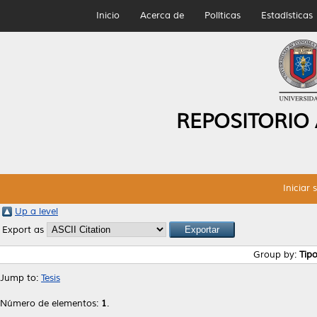
Inicio
Acerca de
Políticas
Estadísticas
REPOSITORIO
Iniciar 
Up a level
Export as
Group by:
Tip
Jump to:
Tesis
Número de elementos:
1
.