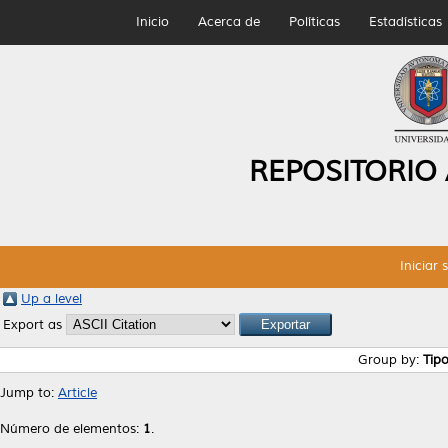
Inicio
Acerca de
Políticas
Estadísticas
REPOSITORIO
Iniciar 
Up a level
Export as
Group by:
Tip
Jump to:
Article
Número de elementos:
1
.