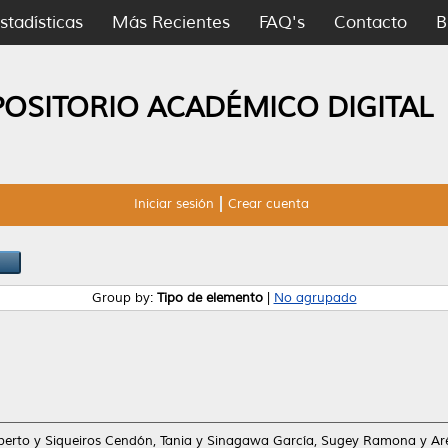
stadísticas
Más Recientes
FAQ's
Contacto
B
POSITORIO ACADÉMICO DIGITAL
Iniciar sesión
Crear cuenta
Group by:
Tipo de elemento
|
No agrupado
berto
y
Siqueiros Cendón, Tania
y
Sinagawa García, Sugey Ramona
y
Ar