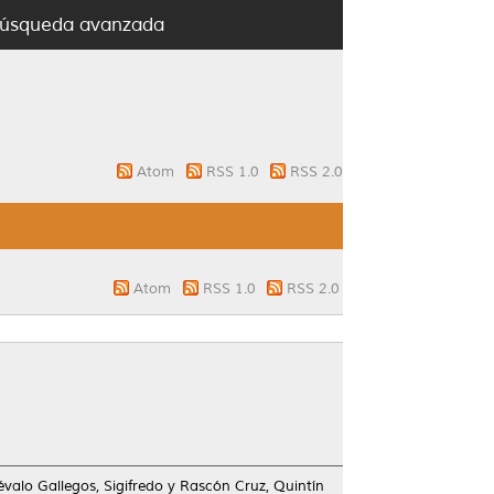
úsqueda avanzada
Atom
RSS 1.0
RSS 2.0
Atom
RSS 1.0
RSS 2.0
évalo Gallegos, Sigifredo
y
Rascón Cruz, Quintín