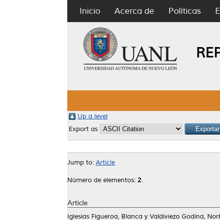
Inicio
Acerca de
Políticas
E
RE
Up a level
Export as
Jump to:
Article
Número de elementos:
2
.
Article
Iglesias Figueroa, Blanca
y
Valdiviezo Godina, Nor