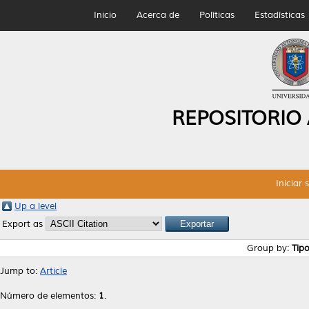
Inicio
Acerca de
Políticas
Estadísticas
REPOSITORIO
Iniciar 
Up a level
Export as
Group by:
Tip
Jump to:
Article
Número de elementos:
1
.