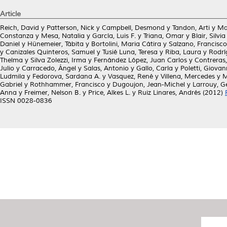
Article
Reich, David
y
Patterson, Nick
y
Campbell, Desmond
y
Tandon, Arti
y
Ma
Constanza
y
Mesa, Natalia
y
García, Luis F.
y
Triana, Omar
y
Blair, Silvia
Daniel
y
Hünemeier, Tábita
y
Bortolini, Maria Cátira
y
Salzano, Francisc
y
Canizales Quinteros, Samuel
y
Tusié Luna, Teresa
y
Riba, Laura
y
Rodrí
Thelma
y
Silva Zolezzi, Irma
y
Fernández López, Juan Carlos
y
Contreras,
Julio
y
Carracedo, Ángel
y
Salas, Antonio
y
Gallo, Carla
y
Poletti, Giovan
Ludmila
y
Fedorova, Sardana A.
y
Vasquez, René
y
Villena, Mercedes
y
M
Gabriel
y
Rothhammer, Francisco
y
Dugoujon, Jean-Michel
y
Larrouy, G
Anna
y
Freimer, Nelson B.
y
Price, Alkes L.
y
Ruiz Linares, Andrés
(2012)
ISSN 0028-0836