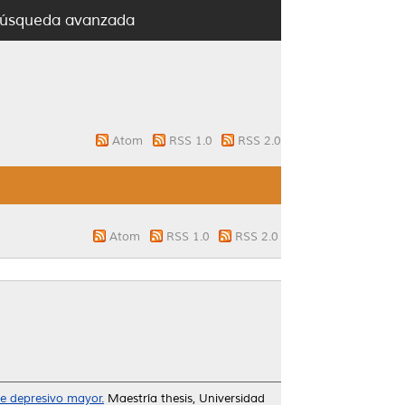
úsqueda avanzada
Atom
RSS 1.0
RSS 2.0
Atom
RSS 1.0
RSS 2.0
e depresivo mayor.
Maestría thesis, Universidad