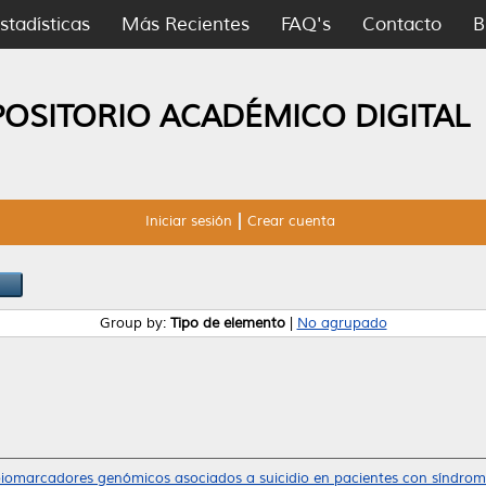
stadísticas
Más Recientes
FAQ's
Contacto
B
POSITORIO ACADÉMICO DIGITAL
Iniciar sesión
Crear cuenta
Group by:
Tipo de elemento
|
No agrupado
biomarcadores genómicos asociados a suicidio en pacientes con síndrom