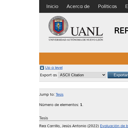
Inicio
Acerca de
Políticas
E
RE
Up a level
Export as
Jump to:
Tesis
Número de elementos:
1
.
Tesis
Rea Carrillo, Jesús Antonio
(2022)
Evaluación de 