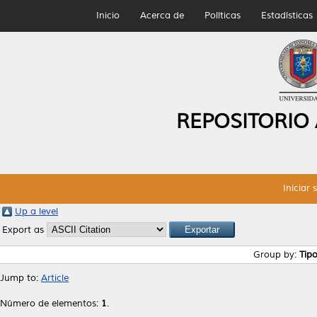
Inicio
Acerca de
Políticas
Estadísticas
REPOSITORIO
Iniciar 
Up a level
Export as
Group by:
Tip
Jump to:
Article
Número de elementos:
1
.