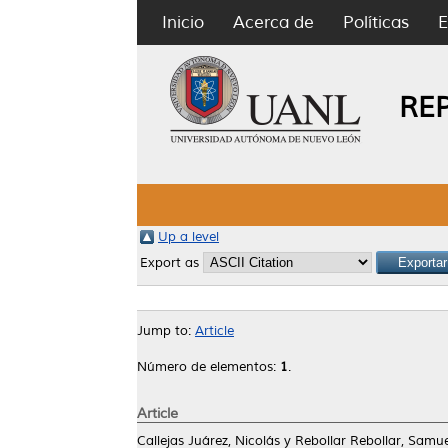
Inicio
Acerca de
Políticas
E
RE
Up a level
Export as
Jump to:
Article
Número de elementos:
1
.
Article
Callejas Juárez, Nicolás
y
Rebollar Rebollar, Samue