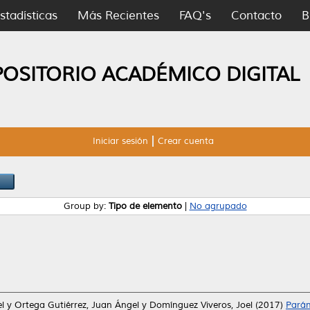
stadísticas
Más Recientes
FAQ's
Contacto
B
POSITORIO ACADÉMICO DIGITAL
Iniciar sesión
Crear cuenta
Group by:
Tipo de elemento
|
No agrupado
l
y
Ortega Gutiérrez, Juan Ángel
y
Domínguez Viveros, Joel
(2017)
Parám