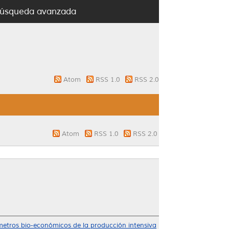
úsqueda avanzada
Atom
RSS 1.0
RSS 2.0
Atom
RSS 1.0
RSS 2.0
etros bio-económicos de la producción intensiva