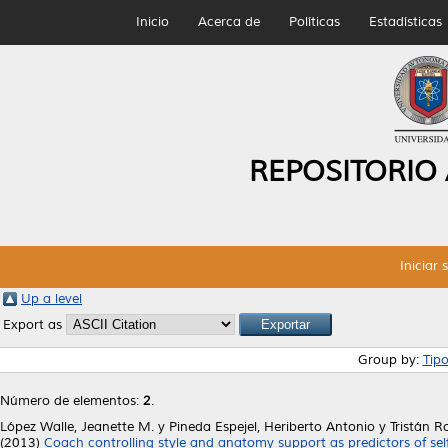
Inicio
Acerca de
Políticas
Estadísticas
REPOSITORIO
Iniciar 
Up a level
Export as
Group by:
Tip
Número de elementos:
2
.
López Walle, Jeanette M.
y
Pineda Espejel, Heriberto Antonio
y
Tristán R
(2013)
Coach controlling style and anatomy support as predictors of sel