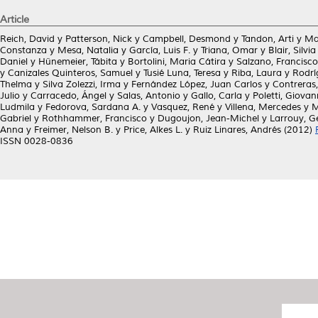
Article
Reich, David
y
Patterson, Nick
y
Campbell, Desmond
y
Tandon, Arti
y
Ma
Constanza
y
Mesa, Natalia
y
García, Luis F.
y
Triana, Omar
y
Blair, Silvia
Daniel
y
Hünemeier, Tábita
y
Bortolini, Maria Cátira
y
Salzano, Francisc
y
Canizales Quinteros, Samuel
y
Tusié Luna, Teresa
y
Riba, Laura
y
Rodrí
Thelma
y
Silva Zolezzi, Irma
y
Fernández López, Juan Carlos
y
Contreras,
Julio
y
Carracedo, Ángel
y
Salas, Antonio
y
Gallo, Carla
y
Poletti, Giovan
Ludmila
y
Fedorova, Sardana A.
y
Vasquez, René
y
Villena, Mercedes
y
M
Gabriel
y
Rothhammer, Francisco
y
Dugoujon, Jean-Michel
y
Larrouy, G
Anna
y
Freimer, Nelson B.
y
Price, Alkes L.
y
Ruiz Linares, Andrés
(2012)
ISSN 0028-0836