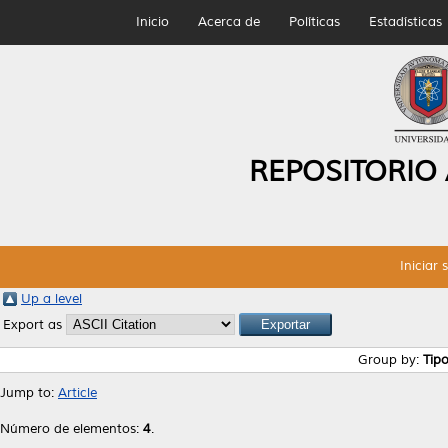
Inicio
Acerca de
Políticas
Estadísticas
REPOSITORIO
Iniciar 
Up a level
Export as
Group by:
Tip
Jump to:
Article
Número de elementos:
4
.