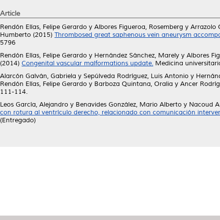
Article
Rendón Elías, Felipe Gerardo
y
Albores Figueroa, Rosemberg
y
Arrazolo O
Humberto
(2015)
Thrombosed great saphenous vein aneurysm accompa
5796
Rendón Elías, Felipe Gerardo
y
Hernández Sánchez, Marely
y
Albores Fi
(2014)
Congenital vascular malformations update.
Medicina universitari
Alarcón Galván, Gabriela
y
Sepúlveda Rodríguez, Luis Antonio
y
Hernánd
Rendón Elías, Felipe Gerardo
y
Barboza Quintana, Oralia
y
Ancer Rodríg
111-114.
Leos García, Alejandro
y
Benavides González, Mario Alberto
y
Nacoud As
con rotura al ventrículo derecho, relacionado con comunicación interve
(Entregado)