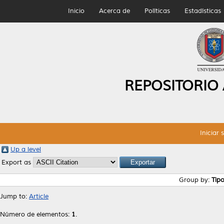
Inicio
Acerca de
Políticas
Estadísticas
REPOSITORIO
Iniciar 
Up a level
Export as
Group by:
Tip
Jump to:
Article
Número de elementos:
1
.