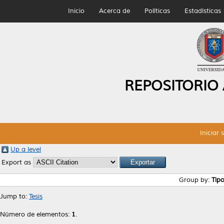
Inicio
Acerca de
Políticas
Estadísticas
REPOSITORIO
Iniciar 
Up a level
Export as
Group by:
Tip
Jump to:
Tesis
Número de elementos:
1
.