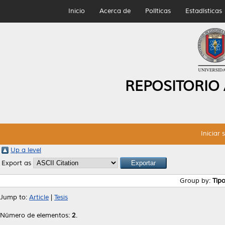
Inicio
Acerca de
Políticas
Estadísticas
REPOSITORIO
Iniciar 
Up a level
Export as
Group by:
Tip
Jump to:
Article
|
Tesis
Número de elementos:
2
.