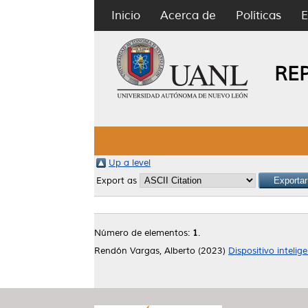
Inicio
Acerca de
Políticas
E
RE
Up a level
Export as
Número de elementos:
1
.
Rendón Vargas, Alberto
(2023)
Dispositivo inteli