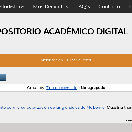
stadísticas
Más Recientes
FAQ's
Contacto
B
POSITORIO ACADÉMICO DIGITAL
Iniciar sesión
Crear cuenta
Group by:
Tipo de elemento
|
No agrupado
gente para la caracterización de las glándulas de Meibomio.
Maestría thes
est