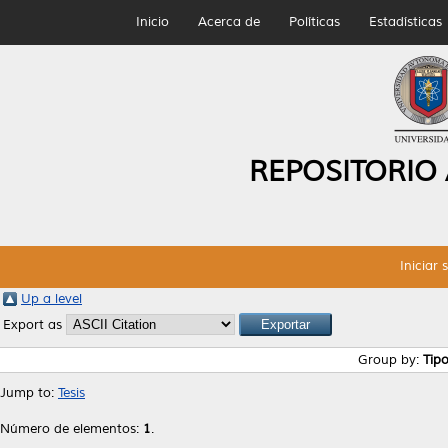
Inicio
Acerca de
Políticas
Estadísticas
REPOSITORIO
Iniciar 
Up a level
Export as
Group by:
Tip
Jump to:
Tesis
Número de elementos:
1
.