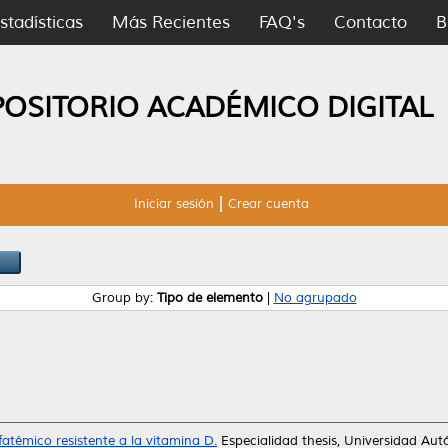
stadísticas
Más Recientes
FAQ's
Contacto
B
POSITORIO ACADÉMICO DIGITAL
Iniciar sesión
Crear cuenta
Group by:
Tipo de elemento
|
No agrupado
atémico resistente a la vitamina D.
Especialidad thesis, Universidad A