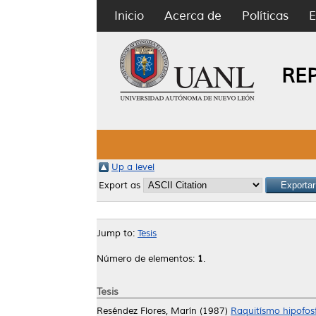
Inicio
Acerca de
Políticas
E
RE
Up a level
Export as
Jump to:
Tesis
Número de elementos:
1
.
Tesis
Reséndez Flores, Marín
(1987)
Raquitísmo hipofosf