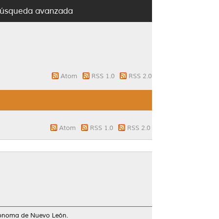
úsqueda avanzada
Atom
RSS 1.0
RSS 2.0
Atom
RSS 1.0
RSS 2.0
utónoma de Nuevo León.