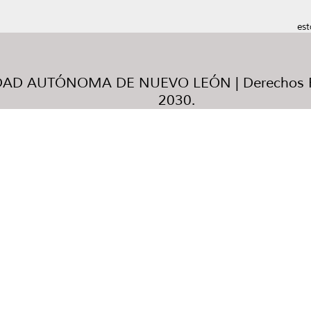
est
AD AUTÓNOMA DE NUEVO LEÓN | Derechos R
2030.