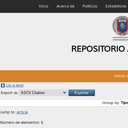
Inicio
Acerca de
Políticas
Estadísticas
REPOSITORIO
Iniciar 
Up a level
Export as
Group by:
Tip
Jump to:
Article
Número de elementos:
1
.