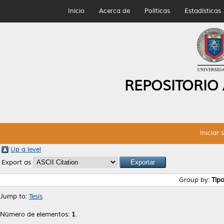
Inicio
Acerca de
Políticas
Estadísticas
REPOSITORIO
Iniciar 
Up a level
Export as
Group by:
Tip
Jump to:
Tesis
Número de elementos:
1
.