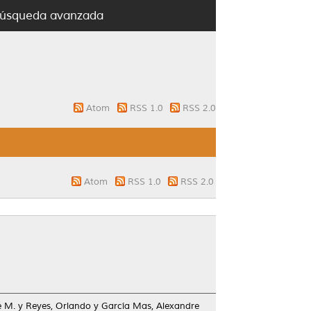
úsqueda avanzada
Atom
RSS 1.0
RSS 2.0
Atom
RSS 1.0
RSS 2.0
e M.
y
Reyes, Orlando
y
García Mas, Alexandre