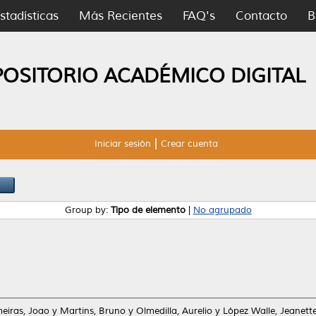
stadísticas
Más Recientes
FAQ's
Contacto
B
POSITORIO ACADÉMICO DIGITAL
Iniciar sesión
Crear cuenta
Group by:
Tipo de elemento
|
No agrupado
eiras, Joao
y
Martins, Bruno
y
Olmedilla, Aurelio
y
López Walle, Jeanett