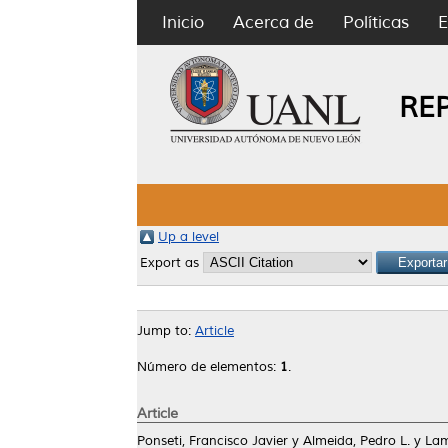
Inicio
Acerca de
Políticas
E
RE
Up a level
Export as
Jump to:
Article
Número de elementos:
1
.
Article
Ponseti, Francisco Javier
y
Almeida, Pedro L.
y
Lam