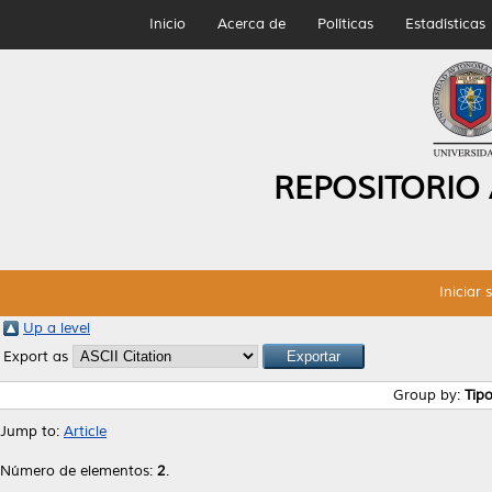
Inicio
Acerca de
Políticas
Estadísticas
REPOSITORIO
Iniciar 
Up a level
Export as
Group by:
Tip
Jump to:
Article
Número de elementos:
2
.