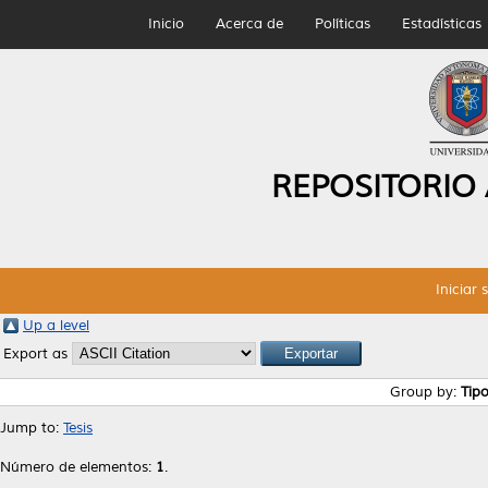
Inicio
Acerca de
Políticas
Estadísticas
REPOSITORIO
Iniciar 
Up a level
Export as
Group by:
Tip
Jump to:
Tesis
Número de elementos:
1
.