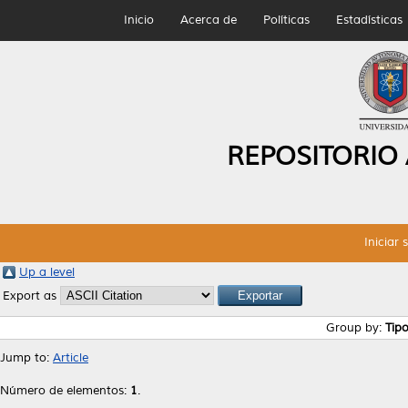
Inicio
Acerca de
Políticas
Estadísticas
REPOSITORIO
Iniciar 
Up a level
Export as
Group by:
Tip
Jump to:
Article
Número de elementos:
1
.